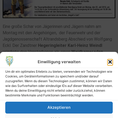
Eine große Schar von Jägerinnen und Jägern nahm am
Montag mit den Angehörigen, der Feuerwehr und der
Jagdgenossenschaft Altrandsberg Abschied von Wolfgang
Eckl. Der Zandtner
Hegeringleiter Karl-Heinz Weindl
würdigte den Verstorbenen als einen
Waidkameraden
bester Prägung
, der mit Leidenschaft über Jahrzehnte die
Einwilligung verwalten
Jagd ausgeübt habe und
30 Jahre Mitpächter des Reviers
Altrandsberg
war. Als passionierter Jäger und guter
Um dir ein optimales Erlebnis zu bieten, verwenden wir Technologien wie
Cookies, um Geräteinformationen zu speichern und/oder darauf
Unterhalter sei der Eckl Gang bei Treibjagden im Gebiet
zuzugreifen. Wenn du diesen Technologien zustimmst, können wir Daten
zwischen Miltach und Konzell überall gerne gesehen
wie das Surfverhalten oder eindeutige IDs auf dieser Website verarbeiten.
gewesen, sagte Weindl, ehe er für die Hegegemeinschaft
Wenn du deine Einwillligung nicht erteilst oder zurückziehst, können
bestimmte Merkmale und Funktionen beeinträchtigt werden.
Zandt einen Waldstrauß niederlegte. Vier Jagdkameraden
der Hegegemeinschaft (Laumer Sepp, Krieger Helmut,
Akzeptieren
Meier Stefan, Kermer Alex) hatten zuvor den Sarg zum Grab
gebracht.