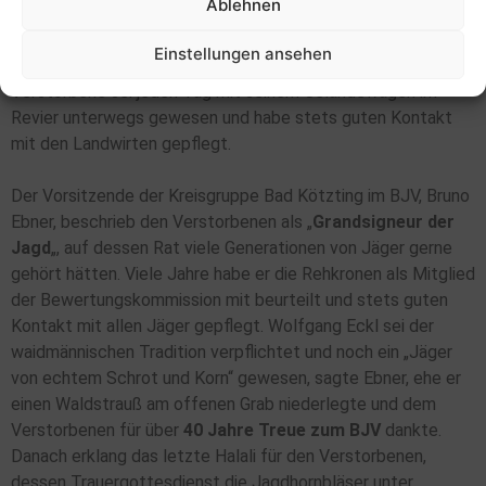
Ablehnen
Ein Sprecher der Jagdgenossenschaft Altrandsberg ehrte
Einstellungen ansehen
Wolfgang Eckl mit einem Blumengebinde und führte aus, der
Verstorbene sei jeden Tag mit seinem Geländewagen im
Revier unterwegs gewesen und habe stets guten Kontakt
mit den Landwirten gepflegt.
Der Vorsitzende der Kreisgruppe Bad Kötzting im BJV, Bruno
Ebner, beschrieb den Verstorbenen als „
Grandsigneur der
Jagd
„, auf dessen Rat viele Generationen von Jäger gerne
gehört hätten. Viele Jahre habe er die Rehkronen als Mitglied
der Bewertungskommission mit beurteilt und stets guten
Kontakt mit allen Jäger gepflegt. Wolfgang Eckl sei der
waidmännischen Tradition verpflichtet und noch ein „Jäger
von echtem Schrot und Korn“ gewesen, sagte Ebner, ehe er
einen Waldstrauß am offenen Grab niederlegte und dem
Verstorbenen für über
40 Jahre Treue zum BJV
dankte.
Danach erklang das letzte Halali für den Verstorbenen,
dessen Trauergottesdienst die Jagdhornbläser unter