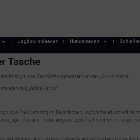
Jagdhornblaeser
Hundewesen
Schießw
er Tasche
 der Kreisgruppe Bad Kötzting bestanden das „Grüne Abitur.“
standen das „Grüne Abitur“
sgruppe Bad Kötzting im Bayerischen Jagdverband aktuell nicht
Jungjäger das amtlich besiegelte Zertifikat über die erfolgreich
n Waidfrauen und – Männer intensiv auf die umfangreiche Prüfun