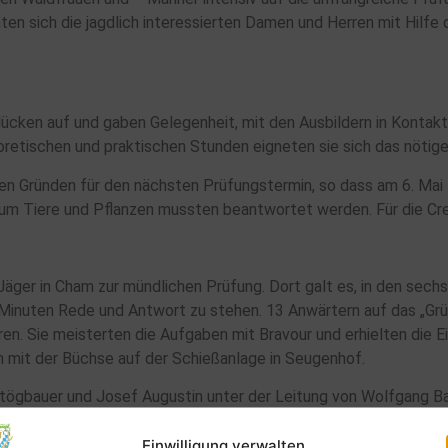
ten sich die jagdlich interessierten Damen und Herren mit Hilfe 
ücken auf und gaben Gelegenheit, mit den Ausbildern in Kontakt 
oretischen und praktischen Stunden eigneten sie sich das nötig
hen Gründen für den nächsten Prüfungstermin, so dass am 6. Mai
d um Tiere und Pflanzen mussten beantwortet werden. Für die Cr
 Jäger in Cham zur mündlichen Prüfung. Dort galt es, in den se
 Minuten Rede und Antwort zu stehen. 13 Anwärtern auf das „Grü
en. Sie meisterten die Aufgaben mit Bravour und erhielten die E
mit der Büchse auf der Schießanlage in Seugenhof.
tögbauer und Josef Augustin unter der Leitung von Wolfgang Ba
nelle Ergebnis freuten sich dann mit den zwölf erfolgreichen A
sowie Wolfgang Bartsch. Er überreichte die Zeugnisse und gratu
Einwilligung verwalten