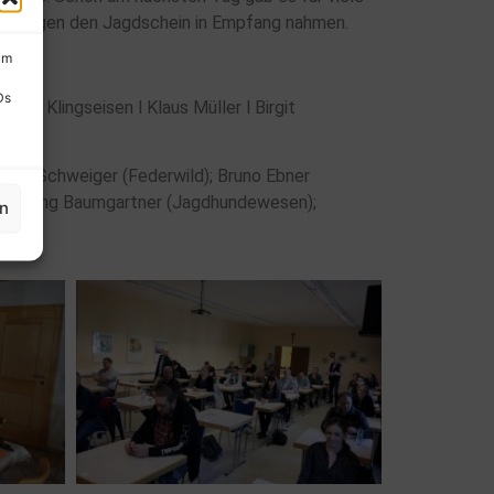
den Augen den Jagdschein in Empfang nahmen.
um
Ds
ner Klingseisen l Klaus Müller l Birgit
nrich Schweiger (Federwild); Bruno Ebner
; Wolfgang Baumgartner (Jagdhundewesen);
en