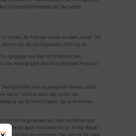
des Unterrichtsmaterials auf die sechs
zu treten. Ab Februar wurde es dann „ernst“ für
e Wissen für die umfangreiche Prüfung an.
 14 Jungjäger aus Bad Kötzting mit der
ew der Kreisgruppe Bad Kötzting kein Problem.
chs Sachgebieten das angeeignete Wissen unter
ne Abitur“ konnte dann der Leiter der
inladung zur letzten Etappe, der praktischen
rtsch mit Argusaugen auf den korrekten und
bsolventen auch Forstoberrat Dr. Arthur Bauer
lierte. Schon am nächsten Tag gab es für viele