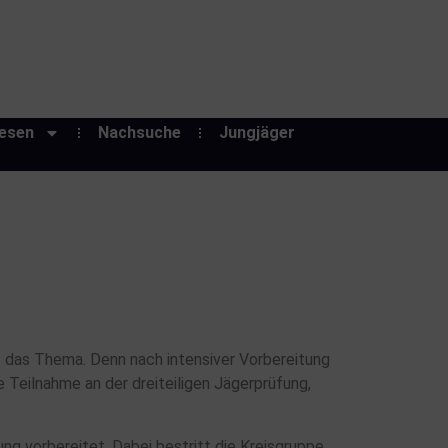
esen
Nachsuche
Jungjäger
 das Thema. Denn nach intensiver Vorbereitung
e Teilnahme an der dreiteiligen Jägerprüfung,
g vorbereitet. Dabei bestritt die Kreisgruppe