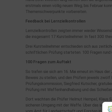
erstmals einen völlig neuen Weg; bis Februar konn
Themenschwerpunkte vorbereiten.
Feedback bei Lernzielkontrollen
Lernzielkontrollen zeigten immer wieder Wissensl
die insgesamt 17 Kursteilnehmer. In fast 300 the
Drei Kursteilnehmer entschieden sich aus zeitlic
schriftlichen Prüfung starteten. 100 Fragen run
100 Fragen zum Auftakt
So trafen sie sich am 16. Mai erneut im Haus der
Beweis zu stellen, und den Prüfern jeweils zwölf
Prüfungskommission, Siegfried Kutscher, gratulier
Prüfung mit Waffenhandhabung und das Schießen 
Dort wachten die Prüfer Helmut Hempel, Klaus S
sicheren Umgang mit der Waffe. Über das sensatio
vom Amt für Landwirtschaft und Forsten in Cham 