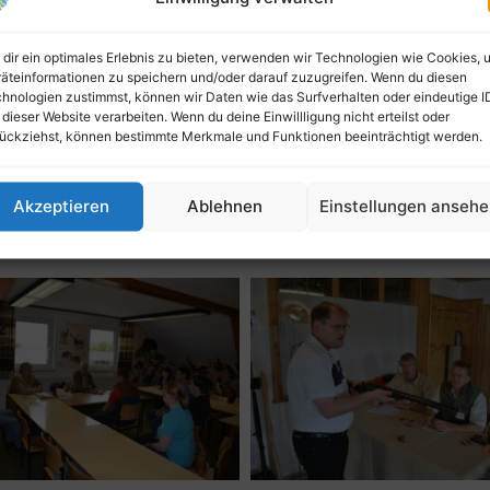
des Wiedersehen; und zwar am Landratsamt, wo sie mit glänzen
dir ein optimales Erlebnis zu bieten, verwenden wir Technologien wie Cookies, 
 haben das „Grüne Abitur“ bestanden:
äteinformationen zu speichern und/oder darauf zuzugreifen. Wenn du diesen
hnologien zustimmst, können wir Daten wie das Surfverhalten oder eindeutige I
eu l Michael Geiger l Alois Glasschröder l Erika Hofstetter l Wer
 dieser Website verarbeiten. Wenn du deine Einwillligung nicht erteilst oder
ian Veicht
ückziehst, können bestimmte Merkmale und Funktionen beeinträchtigt werden.
ael Gogeissl (Jagdwaffenkune); Rudolf Freimuth (Haarwild); Hei
 Jagdliche Praxis und Jagdbetrieb, Wildhege sowie Naturschutz)
Akzeptieren
Ablehnen
Einstellungen anseh
haden), Josef Häring (Fallenkurs).