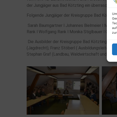
der Jungjäger aus Bad Kötzting ein überraschen
Um 
Folgende Jungjäger der Kreisgruppe Bad Kötzting
Ger
Tec
Sarah Baumgartner l Johannes Bielmeier l Markus Br
auf
Rank l Wolfgang Rank l Monika Stiglbauer l Christ
zur
Die Ausbilder der Kreisgruppe Bad Kötzting: Mich
(Jagdrecht); Franz Stöberl ( Ausbildungsleiter,
Stephan Graf (Landbau, Waldwirtschaft und Wildsc