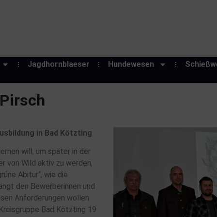
Jagdhornblaeser
Hundewesen
Schießw
 Pirsch
usbildung in Bad Kötzting
nen will, um später in der
er von Wild aktiv zu werden,
üne Abitur“, wie die
langt den Bewerberinnen und
esen Anforderungen wollen
-Kreisgruppe Bad Kötzting 19