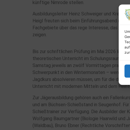
künftige Nimrode stellen.
Ausbildungsleiter Heinz Schweiger und Kreisgr
Heigl freuten sich beim Einführungsabend mit de
Fachgebiete über das rege Interesse, das die j
Um 
zeigen.
Ger
Tec
auf
Bis zur schriftlichen Prüfung im Mai 2026 liege
zur
theoretischen Unterricht im Schulungsraum der
Samstag jeweils an zwölf Vormittagen praktisch
Schwerpunkt in den Wintermonaten – werden die
Jagdkurs absolvieren müssen, um für die dreit
Unterricht mit modernen Mitteln und dem Heintg
Zur Jägerausbildung gehören auch ein Fallenkur
und am Büchsen-Schießstand in Seugenhof. Für
Schießtrainer zur Verfügung. Die Ausbilder der 
Wolfgang Baumgartner (Biologie Haarwild und J
(Waldbau), Bruno Ebner (Rechtliche Vorschrifte