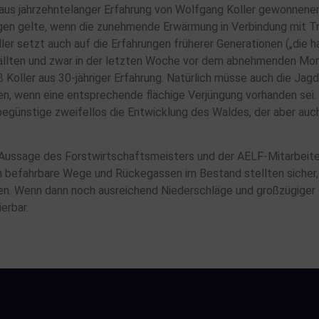
us jahrzehntelanger Erfahrung von Wolfgang Koller gewonnenen 
gen gelte, wenn die zunehmende Erwärmung in Verbindung mit T
r setzt auch auf die Erfahrungen früherer Generationen („die hat
ällten und zwar in der letzten Woche vor dem abnehmenden Mon
 Koller aus 30-jähriger Erfahrung. Natürlich müsse auch die Jag
n, wenn eine entsprechende flächige Verjüngung vorhanden sei. D
begünstige zweifellos die Entwicklung des Waldes, der aber au
 Aussage des Forstwirtschaftsmeisters und der AELF-Mitarbeiter
 befahrbare Wege und Rückegassen im Bestand stellten sicher,
n. Wenn dann noch ausreichend Niederschläge und großzügiger 
erbar.