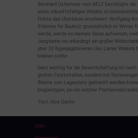
Bernhard Ostermayr vom AELF bestätigte die a
eines zukunftsfähigen Waldes zu berücksichti
Fichte das Überleben erschwert. Wolfgang Kolle
Stämme für Bauholz grundsätzlich im Winter f
werde, werde es niemals Risse aufweisen, weiß
Jungtanne sei unbedingt ein großer Wildschade
über 20 Eigenjagdrevieren des Lamer Winkels 
bleiben sollte.
Ganz wichtig für die Bewirtschaftung ist nach
großen Forststraßen, sondern mit Rückewagen
Bäume zum Lagerplatz gebracht werden könne
begünstigen, sei ein solcher Plenterwald realisi
Text: Alos Dachs
Links
Impressum