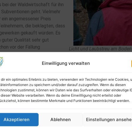
 bei der Waldwirtschaft für ihn
e Subventionen geht. Vielmehr
ür ein angemessener Preis
Teilnehmern, die beklagten, dass
gewerken gekauft würden. Es
 guter Qualität sehr gut
hon vor der Fällung
Licht und Laubstreu am Boden 
Gedeihen des
Einwilligung verwalten
dir ein optimales Erlebnis zu bieten, verwenden wir Technologien wie Cookies, 
äteinformationen zu speichern und/oder darauf zuzugreifen. Wenn du diesen
hnologien zustimmst, können wir Daten wie das Surfverhalten oder eindeutige I
 dieser Website verarbeiten. Wenn du deine Einwillligung nicht erteilst oder
ückziehst, können bestimmte Merkmale und Funktionen beeinträchtigt werden.
Akzeptieren
Ablehnen
Einstellungen anseh