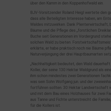
über den Kamm in den Koppenhofwald ein.
BJV-Vorsitzender Roland Heigl wertete den gu
dass alle Beteiligten Interesse haben, am Ent
Waldes mitzuwirken. Dank Plenterwirtschaft, b
Bäume und die Pflege des „forstlichen Dreikla
Buche seit Generationen im Vordergrund stehen,
solchen Wald zu bieten. Forstwirtschaftsmeis
erklärte, er habe praktisch noch nie Bäume pfla
Naturverjüngung der drei Hauptbaumarten set
„Nachhaltigkeit bedeutet, den Wald dauerhaft 
Koller, der seine 130 Hektar Waldgrund als ein
ihm schon mindestes zwei Generationen fachk
was sein Sohn Wolfgang jun. und der zweieinha
fortführen sollten. 30 Hektar Landwirtschaft 
und mit dem Bau eines Holzhauses für zwei Fa
aus Tanne und Fichte unterstreicht die Familie
für die Kollers ist.