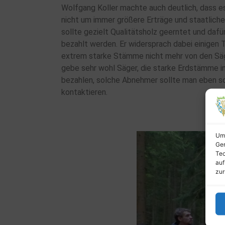
Wolfgang Koller machte auch deutlich, dass es
nicht um immer größere Erträge und staatlich
sollte gezielt Qualitätsholz geerntet und daf
bezahlt werden. Er widersprach dabei einigen 
extrem starke Stämme nicht mehr von den Sä
gebe sehr wohl Säger, die starke Erdstämme in
bezahlen, solche Abnehmer sollte man eben sc
kontaktieren.
Um 
Ger
Tec
auf
zur