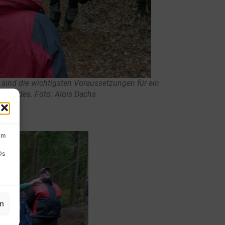
sind die wichtigsten Voraussetzungen für ein
 Waldes. Foto: Alois Dachs
um
Ds
en