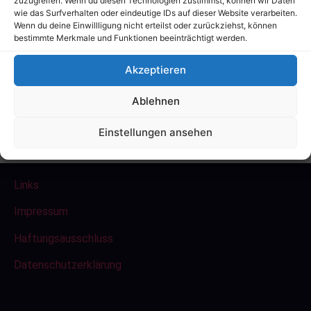
zuzugreifen. Wenn du diesen Technologien zustimmst, können wir Daten
wie das Surfverhalten oder eindeutige IDs auf dieser Website verarbeiten.
Wenn du deine Einwillligung nicht erteilst oder zurückziehst, können
bestimmte Merkmale und Funktionen beeinträchtigt werden.
Ergebnisliste
Akzeptieren
Landkreismeisterschaft 2018
Ablehnen
Tontauben
Einstellungen ansehen
Landkreis-2018-Flinte
Herunterladen
Links
Impressum
Haftungsausschluss
Datenschutzerklärung