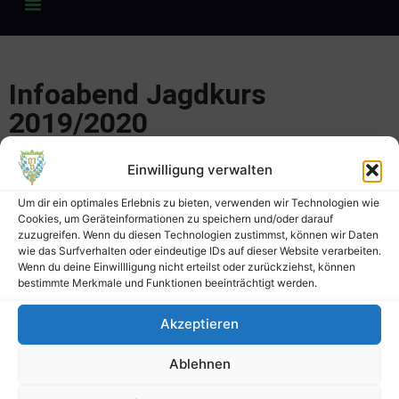
Infoabend Jagdkurs
2019/2020
Herzliche Einladung für alle Interessenten Freitag
Einwilligung verwalten
27.09.2019, 19.00 Uhr, Ausbildungsraum der Kreisgruppe Bad
Um dir ein optimales Erlebnis zu bieten, verwenden wir Technologien wie
Kötzting im Haus der Begegnung (ehemalige Hohenbogen-
Cookies, um Geräteinformationen zu speichern und/oder darauf
Kaserne)
zuzugreifen. Wenn du diesen Technologien zustimmst, können wir Daten
wie das Surfverhalten oder eindeutige IDs auf dieser Website verarbeiten.
Der Termin der
Informationsveranstaltung
für den neuen
Wenn du deine Einwillligung nicht erteilst oder zurückziehst, können
bestimmte Merkmale und Funktionen beeinträchtigt werden.
Jagdkurs ist
Freitag, der 27.09.2019, um 19.00 Uhr.
Alle
neuen Teilnehmer und Interessierte sind herzlich eingeladen.
Akzeptieren
Gerne vorher Kontakt oder bei Fragen, unser
Ausbildungsleiter Heinrich Schweiger, am besten mit
Email
,
Ablehnen
oder direkt Schweiger.Heinrich@t-online.de , Tel. 09944-
2985 oder 0160-6691297 .