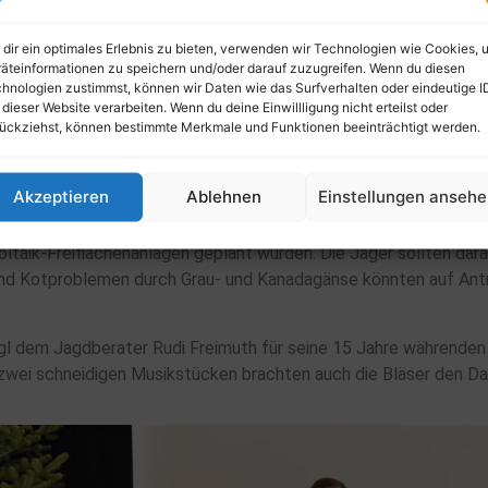
ndrat Markus Müller verabschiedete in einer seiner letzten Amts
dir ein optimales Erlebnis zu bieten, verwenden wir Technologien wie Cookies, 
 Anerkennung für seine 15-jährige Tätigkeit für die Lösung von 
äteinformationen zu speichern und/oder darauf zuzugreifen. Wenn du diesen
hnologien zustimmst, können wir Daten wie das Surfverhalten oder eindeutige I
 dieser Website verarbeiten. Wenn du deine Einwillligung nicht erteilst oder
ückziehst, können bestimmte Merkmale und Funktionen beeinträchtigt werden.
ndratsamt Cham ging Ronald Burger auf die Änderungen im bayer
solle die Eigenverantwortung der Jagdgenossenschaften stärken. 
n im Landkreis sei viel erreicht worden. Ebenso gelte es im Si
Akzeptieren
Ablehnen
Einstellungen anseh
oltaik-Freiflächenanlagen geplant würden. Die Jäger sollten dar
nd Kotproblemen durch Grau- und Kanadagänse könnten auf Ant
l dem Jagdberater Rudi Freimuth für seine 15 Jahre währenden 
 zwei schneidigen Musikstücken brachten auch die Bläser den D