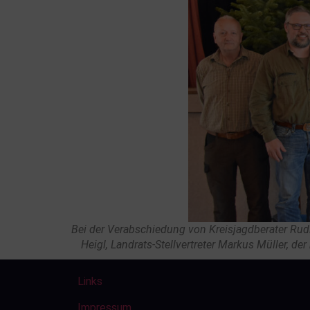
Bei der Verabschiedung von Kreisjagdberater Rudi 
Heigl, Landrats-Stellvertreter Markus Müller, de
Links
Impressum