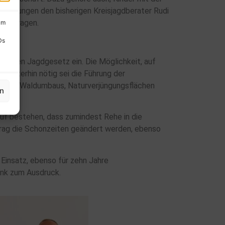
handlungen den bisherigen Kreisjagdberater Rudi
um
Jagdfragen.
Ds
ischen Jagdgesetz ein. Die Möglichkeit, auf
Weiterhin nötig sei die Führung der
nne des Waldumbaus, Naturverjüngungsflächen
en
auf bestehen, dass zumindest Rehe in die
rag die Schonzeiten geändert werden, ebenso
Einsatz, ebenso für zehn Jahre
ank zum Ausdruck.