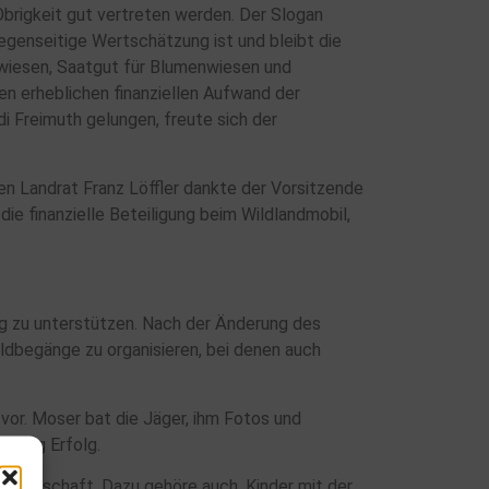
Obrigkeit gut vertreten werden. Der Slogan
egenseitige Wertschätzung ist und bleibt die
twiesen, Saatgut für Blumenwiesen und
en erheblichen finanziellen Aufwand der
i Freimuth gelungen, freute sich der
n Landrat Franz Löffler dankte der Vorsitzende
e finanzielle Beteiligung beim Wildlandmobil,
ng zu unterstützen. Nach der Änderung des
ldbegänge zu organisieren, bei denen auch
vor. Moser bat die Jäger, ihm Fotos und
oring Erfolg.
Gesellschaft. Dazu gehöre auch, Kinder mit der