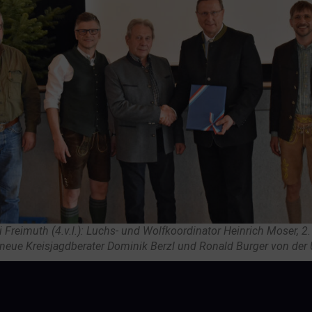
Freimuth (4.v.l.): Luchs- und Wolfkoordinator Heinrich Moser, 2
r neue Kreisjagdberater Dominik Berzl und Ronald Burger von der 