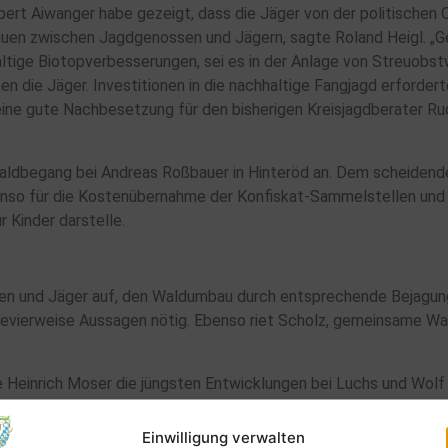
bert Aiwanger habe gezeigt, dass die Jäger von der politischen 
auen zwischen Jagdgenossen und Jägern, sagte Roland Heigl. „G
ltige Biotopverbesserungen, sei es in der Anlage von Streuobs
 die Jäger. Investitionen in die nachhaltige Fangjagd erfordert
eine gute Nachbesetzung für den bisherigen Kreisjagdberater Rud
aldbegang bei Andreas Roßbauer in Hinteröd an. Dem scheidende
enso für die Kostenübernahme der Konfiskat-Sammelstellen und di
 Kinder darstelle.
innen und Jäger auf, den Waldumbau durch entsprechende Bejagu
revierweise Aussagen nötig. Ebenso riet Scholz, gemeinsame Wa
e Heinrich Moser die jüngsten Entwicklungen bei Luchs und Wolf 
enn nur mit gutem Datenmaterial habe das von ihm geführte Monit
Einwilligung verwalten
wertete die Leistungen der Jäger als wichtige Aufgabe für die 