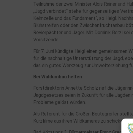
Teilnahme der zwei Minister Alois Rainer und Hu
„Jagd verbindet“ stehe für gegenseitiges Vertr
Keimzelle und das Fundament“, so Heigl. Nachha
Blühstreifen oder den Zwischenfruchtanbau böten
Revierpächter und Jäger. Mit Dominik Berzl sei 
Vorsitzende.
Für 7. Juni kündigte Heigl einen gemeinsamen W
für die nachhaltige Unterstützung der Jagd, eb
das ein gutes Werkzeug zur Umwelterziehung für
Bei Waldumbau helfen
Forstdirektorin Annette Scholz rief die Jäger
Jagdgesetzes seien in Zukunft für alle Jagden 
Probleme gelöst würden.
Als Referent für die Großen Beutegreifer stellt
Kurzfilme aus ihren Wildkameras zu schicken, d
Bad Kötztings 3. Bürgermeister Franz Gregori be