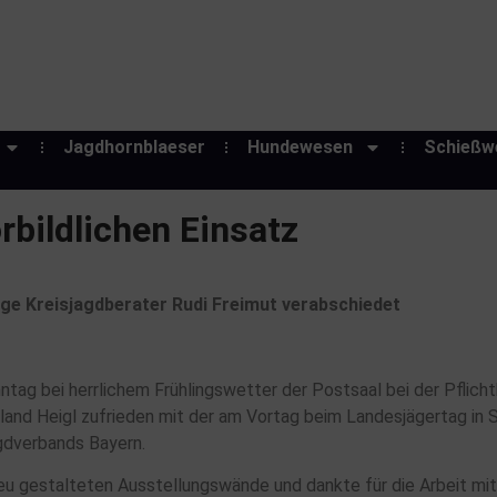
Jagdhornblaeser
Hundewesen
Schießw
rbildlichen Einsatz
ige Kreisjagdberater Rudi Freimut verabschiedet
g bei herrlichem Frühlingswetter der Postsaal bei der Pflich
oland Heigl zufrieden mit der am Vortag beim Landesjägertag in 
gdverbands Bayern.
neu gestalteten Ausstellungswände und dankte für die Arbeit mi