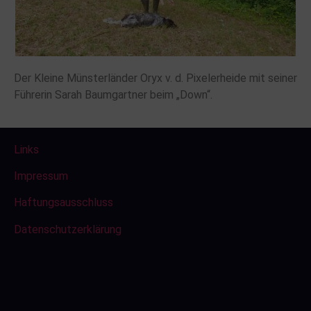
Der Kleine Münsterländer Oryx v. d. Pixelerheide mit seiner
Führerin Sarah Baumgartner beim „Down“.
Links
Impressum
Haftungsausschluss
Datenschutzerklärung