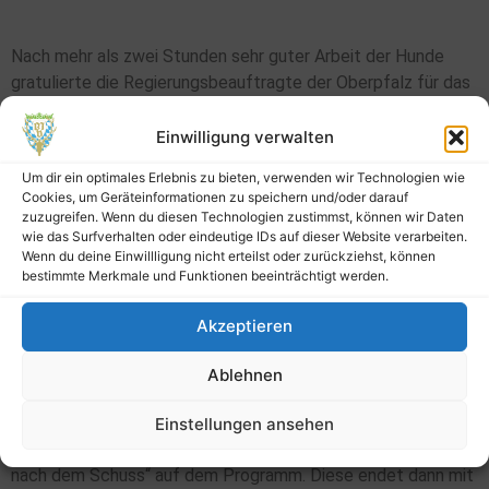
Nach mehr als zwei Stunden sehr guter Arbeit der Hunde
gratulierte die Regierungsbeauftragte der Oberpfalz für das
Hundewesen und Prüferin des Tages, Ute Ehebauer, allen
sechs Hundeführern zur erfolgreichen Teilnahme. Jeweils
Einwilligung verwalten
den ersten Preis erzielten die Deutsch Kurzhaar-Hündin Pia
Um dir ein optimales Erlebnis zu bieten, verwenden wir Technologien wie
v. Neuarenberg mit Anita Veicht als Führerin (80 Punkte) und
Cookies, um Geräteinformationen zu speichern und/oder darauf
der Deutsch Drahthaar-Rüde Lugi v. Grafenwald (80 Punkte)
zuzugreifen. Wenn du diesen Technologien zustimmst, können wir Daten
wie das Surfverhalten oder eindeutige IDs auf dieser Website verarbeiten.
mit Reinhard Breu als Führer. Erste Preise gab es auch für
Wenn du deine Einwillligung nicht erteilst oder zurückziehst, können
die Deutsch Drahthaar-Hündin Merle v. Grafenwald, geführt
bestimmte Merkmale und Funktionen beeinträchtigt werden.
von Fritz Frees sowie für die beiden Kleinen Münsterländer
Puck v. d. Poggenburg mit Führer Hans Miedl sowie Oryx v. d.
Akzeptieren
Pixelerheide mit seiner Führerin Sarah Baumgartner. Der
Jagdterrier Donna ze. Josovny von Franz Plötz bestand die
Ablehnen
Prüfung ebenfalls mit einem dritten Preis.
Im nächsten Schritt steht für die Kandidaten in den
Einstellungen ansehen
kommenden Wochen die Ausbildung zur sogenannten „Arbeit
nach dem Schuss“ auf dem Programm. Diese endet dann mit