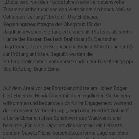
„Dabei wird von den Hundeführern eine vertrauensvolle
Zusammenarbeit und von den Vierbeinern ein hohes Maß an
Gehorsam verlangt“, betont Ute Ehebauer,
Regierungsbeauftragte der Oberpfalz für das
Jagdhundewesen. Sie fungierte auch als Prüferin, als sechs
Hunde der Rassen Deutsch Drahthaar (2), Deutscher
Jagdterrier, Deutsch Kurzhaar und Kleiner Münsterländer (2)
zur Prüfung antraten. Begrüßt wurden die
Prüfungsteilnehmer vom Vorsitzenden der BJV-Kreisgruppe
Bad Kötzting, Bruno Ebner.
Auf dem Areal vor der Forstdiensthütte am Hohen Bogen
hieß Ebner die Hundeführer mit ihren jagdlichen Vierbeinern
willkommen und bedankte sich für ihr Engagement während
der intensiven Vorbereitung. „Jagd ohne Hund ist Schund“,
zitierte Ebner ein altes Sprichwort des Waidwerks und
betonte: „Für viele Jäger ist dies nicht nur ein Leitsatz,
sondern Gesetz!“ Eine tierschutzkonforme Jagd sei ohne