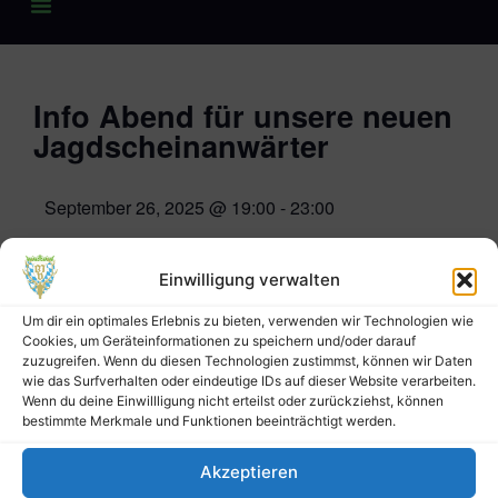
Info Abend für unsere neuen
Jagdscheinanwärter
September 26, 2025
@
19:00
-
23:00
Einwilligung verwalten
Schulungsraum der Kreisgruppe Bad
Um dir ein optimales Erlebnis zu bieten, verwenden wir Technologien wie
Kötzting
Cookies, um Geräteinformationen zu speichern und/oder darauf
zuzugreifen. Wenn du diesen Technologien zustimmst, können wir Daten
Zeltendorfer Weg 40
wie das Surfverhalten oder eindeutige IDs auf dieser Website verarbeiten.
Bad Kötzting
,
93444
Germany
Wenn du deine Einwillligung nicht erteilst oder zurückziehst, können
bestimmte Merkmale und Funktionen beeinträchtigt werden.
Google Karte anzeigen
Akzeptieren