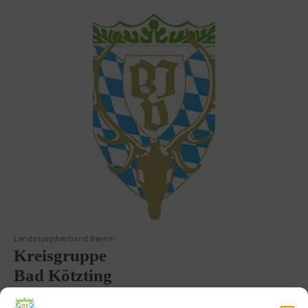
Landesjagdverband Bayern
Kreisgruppe
Bad Kötzting