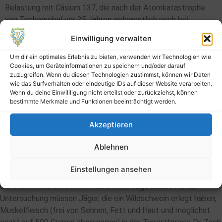
Belastung mit Cäsium 137, die nach der Atomkatastrophe
von Tschernobyl vor 25 Jahren gelegentlich noch bei
Wildschweinen festgestellt wird. Diese Bescheinigung ist
Einwilligung verwalten
erforderlich, um eine entsprechende Entschädigung durch
den Freistaat Bayern zu erhalten. Der Vorsitzende der BJV-
Um dir ein optimales Erlebnis zu bieten, verwenden wir Technologien wie
Cookies, um Geräteinformationen zu speichern und/oder darauf
Kreisgruppe Bad Kötzting, Bruno Ebner, begrüßte bei der
zuzugreifen. Wenn du diesen Technologien zustimmst, können wir Daten
jüngsten Sitzung der erweiterten Vorstandschaft die
wie das Surfverhalten oder eindeutige IDs auf dieser Website verarbeiten.
Tatsache, dass nun an einem zentralen Ort die
Wenn du deine Einwillligung nicht erteilst oder zurückziehst, können
bestimmte Merkmale und Funktionen beeinträchtigt werden.
Untersuchungen auf Strahlenbelastung und Trichinenbefall
durchgeführt werden können. Mitten in der herbstlichen
Akzeptieren
Jagdsaison sei das ein wichtiges Signal, dass die
Kreisgruppe allen Jägern diesen Service bietet.
Ablehnen
Wird bei der Messung eine Cäsium-137-Belastung über 500
Einstellungen ansehen
Becquerel pro Kilogramm festgestellt, so ist das Fleisch für
den menschlichen Verzehr nicht mehr zugelassen. Für die
Untersuchung müssen Jäger, die ein Wildschwein erlegt haben,
Muskelfleisch (frei von Sehnen, Fett und Haut und möglichst