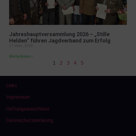
Jahreshauptversammlung 2026 – „Stille
Helden“ führen Jagdverband zum Erfolg
27 März, 2026
Weiterlesen »
1
2
3
4
5
Links
Impressum
Haftungsausschluss
Datenschutzerklärung