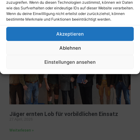
zuzugreifen. Wenn du diesen Technologien zustimmst, können wir Daten
wie das Surfverhalten oder eindeutige IDs auf dieser Website verarbeiten.
Gesunder Wald braucht regelmäßig Pflege
Wenn du deine Einwillligung nicht erteilst oder zurückziehst, können
7 Juni, 2026
bestimmte Merkmale und Funktionen beeinträchtigt werden.
Weiterlesen »
Akzeptieren
Ablehnen
Einstellungen ansehen
Jäger ernten Lob für vorbildlichen Einsatz
27 April, 2026
Weiterlesen »